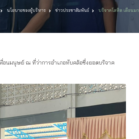
บริจาค
นโยบายของผู้บริหาร
ข่าวประชาสัมพันธ์
บริจาคโลหิต เดือนม
โลหิต
เดือน
มกราคม
65
เพื่อนมนุษย์ ณ ที่ว่าการอำเภอทับคล้อซึ่งยอดบริจาค