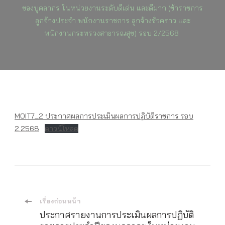
ประเมิน
ของบุคลากร ในหน่วยงานระดับดีเด่น และดีมาก (ข้าราชการ
ผล
ลูกจ้างประจำ พนักงานราชการ ลูกจ้างชั่วคราว และ
การ
พนักงานกระทรวงสาธารณสุข) รอบ 2/2568
ปฏิบัติ
ราชการ
ประจำ
ปี
ของ
บุคลาก
ใน
หน่วย
MOIT7_2 ประกาศผลการประเมินผลการปฏิบัติราชการ รอบ
งาน
2.2568
ดาวน์โหลด
ระดับ
ดี
เด่น
และ
ดี
มาก
(ข้าราช
เมนู
เรื่องก่อนหน้า
ลูกจ้าง
ประกาศรายงานการประเมินผลการปฏิบัติ
ประจำ
พนักงา