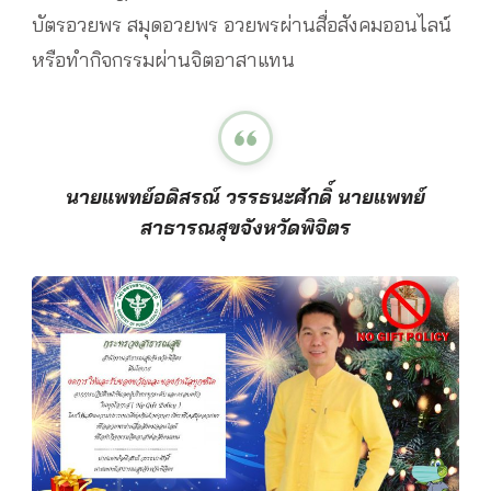
บัตรอวยพร สมุดอวยพร อวยพรผ่านสื่อสังคมออนไลน์
หรือทำกิจกรรมผ่านจิตอาสาแทน
นายแพทย์อดิสรณ์ วรรธนะศักดิ์ นายแพทย์
สาธารณสุขจังหวัดพิจิตร