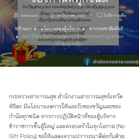
บน
Adminsso
24 ธันวาคม 2021
ไม่มีความเห็น
สสจ.พิจ
หน้าแรก
นโยบายของผู้บริหาร
ข่าวประชาสัมพันธ์
มีน
โย
สสจ.พิจิตร มีนโยบายงดการให้และรับของขวัญและของ
บาย
กำนัลทุกชนิด
งด
การ
ให้
และ
รับ
ของ
ขวัญ
และ
กระทรวงสาธารณสุข สำนักงานสาธารณสุขจังหวัด
ของ
พิจิตร มีนโยบายงดการให้และรับของขวัญและของ
กำนัล
ทุก
กำนัลทุกชนิด จากการปฏิบัติหน้าที่ของผู้บริหาร
ชนิด
ข้าราชการชั้นผู้ใหญ่ และครอบครัวในทุกโอกาส (No
Gift Policy) ขอให้แสดงความปรารถนาดีต่อกันด้วย