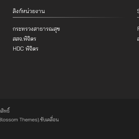
ลิงก์หน่วยงาน
กระทรวงสาธารณสุข
สสจ.พิจิตร
HDC พิจิตร
สิทธิ์
(ฺBlossom Themes)
.ขับเคลื่อน