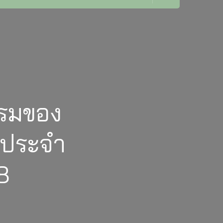
รรมของ
 ประจำ
8