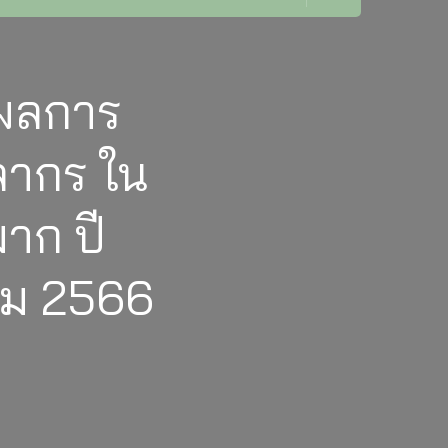
ผลการ
ลากร ใน
าก ปี
าคม 2566
ศ