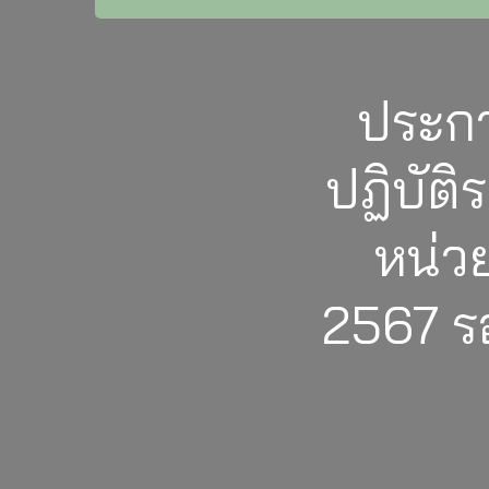
ประก
ปฏิบัต
หน่ว
2567 รอ