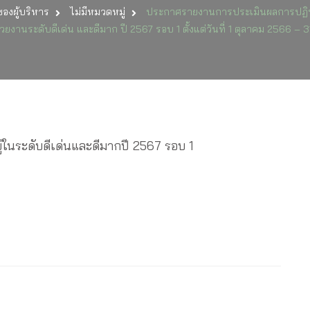
องผู้บริหาร
ไม่มีหมวดหมู่
ประกาศรายงานการประเมินผลการปฏิบ
รายงาน
การ
ยงานระดับดีเด่น และดีมาก ปี 2567 รอบ 1 ตั้งแต่วันที่ 1 ตุลาคม 2566 – 
ประเมิน
ผล
การ
ปฏิบัติ
ราชกา
ประจำ
ปี
ของ
ู่ในระดับดีเด่นและดีมากปี 2567 รอบ 1
บุคลาก
ใน
หน่วย
งาน
ระดับ
ดี
เด่น
และ
ดี
มาก
ปี